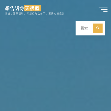
跳
想告诉你天很蓝
至
愉悦着记录琐碎，并期待与之分享，要开心嗷蠢狗
内
容
搜
索
搜
索