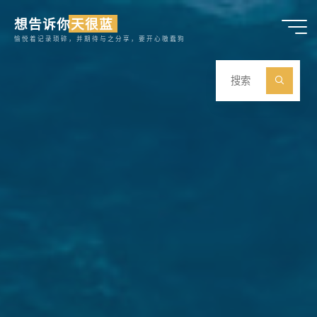
跳
想告诉你天很蓝
至
愉悦着记录琐碎，并期待与之分享，要开心嗷蠢狗
内
容
搜
索
搜
索